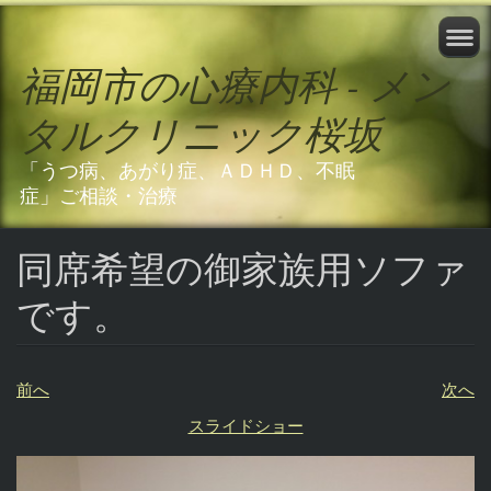
福岡市の心療内科 - メン
タルクリニック桜坂
「うつ病、あがり症、ＡＤＨＤ、不眠
症」ご相談・治療
同席希望の御家族用ソファ
です。
前へ
次へ
スライドショー