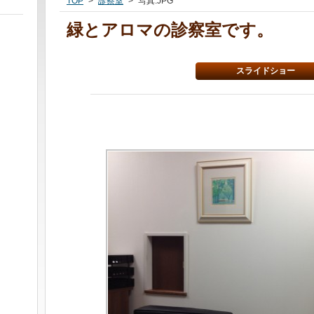
TOP
>
診察室
>
写真.JPG
緑とアロマの診察室です。
スライドショー