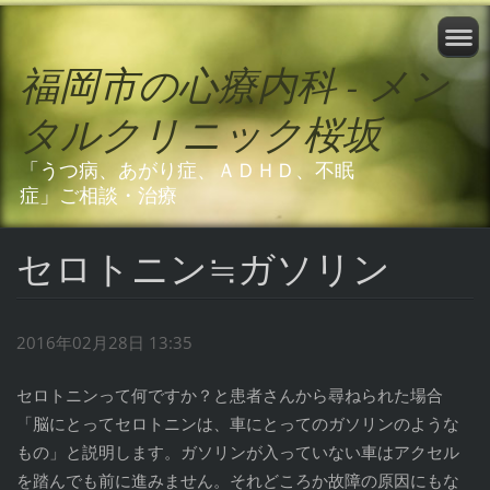
福岡市の心療内科 - メン
タルクリニック桜坂
「うつ病、あがり症、ＡＤＨＤ、不眠
症」ご相談・治療
セロトニン≒ガソリン
2016年02月28日 13:35
セロトニンって何ですか？と患者さんから尋ねられた場合
「脳にとってセロトニンは、車にとってのガソリンのような
もの」と説明します。ガソリンが入っていない車はアクセル
を踏んでも前に進みません。それどころか故障の原因にもな