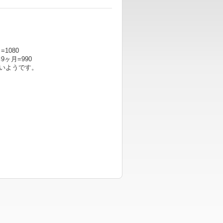
=
1080
ヶ月=990
いよう
です。