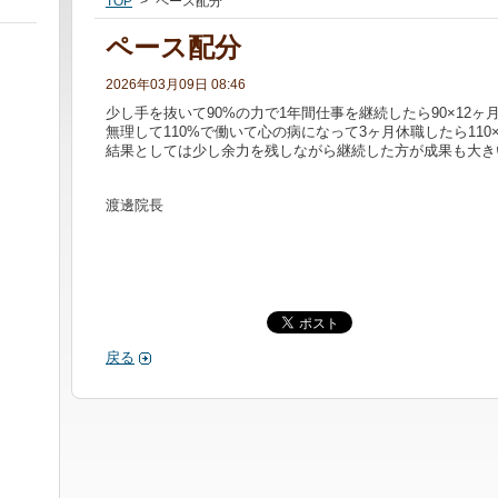
TOP
>
ペース配分
ペース配分
2026年03月09日 08:46
少し手を抜いて90%の力で1年間仕事を継続したら90×12ヶ月
無理して110%で働いて心の病になって3ヶ月休職したら110×9
結果としては少し余力を残しながら継続した方が成果も大き
渡邊院長
戻る