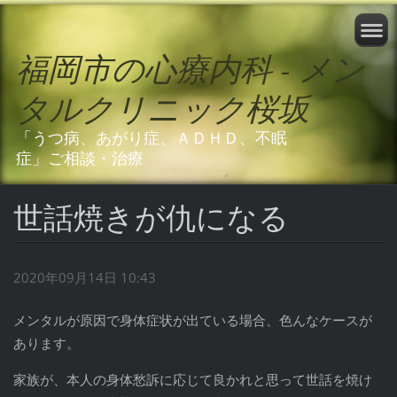
福岡市の心療内科 - メン
タルクリニック桜坂
「うつ病、あがり症、ＡＤＨＤ、不眠
症」ご相談・治療
世話焼きが仇になる
2020年09月14日 10:43
メンタルが原因で身体症状が出ている場合、色んなケースが
あります。
家族が、本人の身体愁訴に応じて良かれと思って世話を焼け