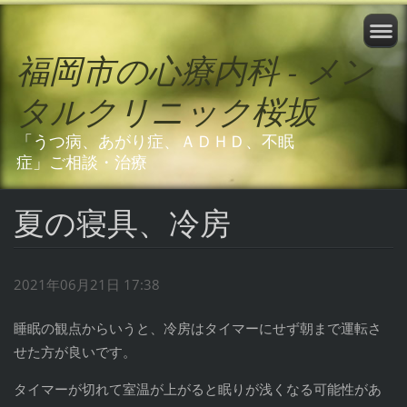
福岡市の心療内科 - メン
タルクリニック桜坂
「うつ病、あがり症、ＡＤＨＤ、不眠
症」ご相談・治療
夏の寝具、冷房
2021年06月21日 17:38
睡眠の観点からいうと、冷房はタイマーにせず朝まで運転さ
せた方が良いです。
タイマーが切れて室温が上がると眠りが浅くなる可能性があ