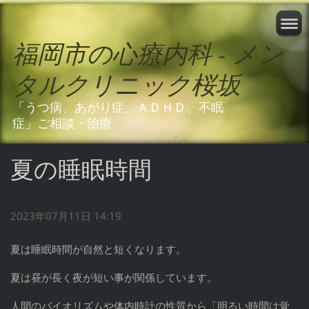
福岡市の心療内科 - メン
タルクリニック桜坂
「うつ病、あがり症、ＡＤＨＤ、不眠
症」ご相談・治療
夏の睡眠時間
2023年07月11日 14:19
夏は睡眠時間が自然と短くなります。
夏は昼が長く夜が短い事が関係しています。
人間のバイオリズムや体内時計の性質から「明るい時間は覚