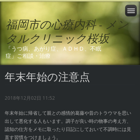
福岡市の心療内科 - メン
タルクリニック桜坂
「うつ病、あがり症、ＡＤＨＤ、不眠
症」ご相談・治療
年末年始の注意点
2018年12月02日 11:52
年末年始に帰省して親との感情的葛藤や昔のトラウマを思い
出して悪化する人もいます。調子が良い時の物事の考え方、
認知の仕方をメモに取ったり日記にしておいて不調時には見
直す習慣をつけましょう。