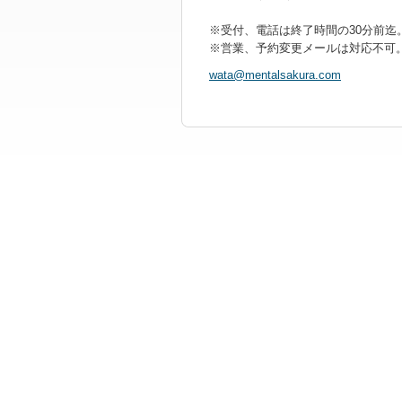
※受付、電話は終了時間の30分前迄
※営業、予約変更メールは対応不可
wata@men
talsakur
a.com