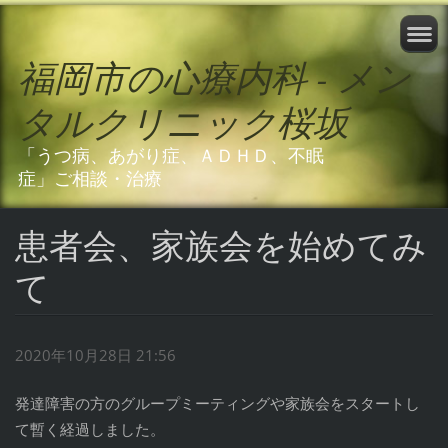
福岡市の心療内科 - メン
タルクリニック桜坂
「うつ病、あがり症、ＡＤＨＤ、不眠
症」ご相談・治療
患者会、家族会を始めてみ
て
2020年10月28日 21:56
発達障害の方のグループミーティングや家族会をスタートし
て暫く経過しました。