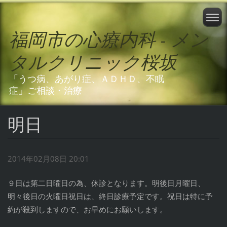
福岡市の心療内科 - メン
タルクリニック桜坂
「うつ病、あがり症、ＡＤＨＤ、不眠
症」ご相談・治療
明日
2014年02月08日 20:01
９日は第二日曜日の為、休診となります。明後日月曜日、
明々後日の火曜日祝日は、終日診療予定です。祝日は特に予
約が殺到しますので、お早めにお願いします。