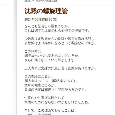
TOP
>
沈黙の螺旋理論
沈黙の螺旋理論
2024年06月23日 10:32
なんとも堅苦しい題名ですが、
これは50年以上前の社会心理学の理論です。
少数派は多数派からの反対や孤立を恐れ沈黙し、
多数派はより雄弁になるという理論なのですが、
この傾向は、
50年経った今も変わらないどころか、
さらに強くなっている気がします。
三人寄れば文殊の知恵と言う言葉がありますが、
この理論によると、
10人集まっても、100人集まっても、
文殊の知恵どころか、
集団の決定は間違う可能性があるのです。
忖度のやり過ぎは時として、
集団のためにならないのかもしれませんね。
そして、この理論でわかることは、
いかにこの社会が、