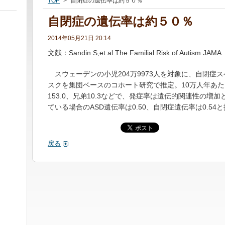
TOP
>
自閉症の遺伝率は約５０％
自閉症の遺伝率は約５０％
2014年05月21日 20:14
文献：Sandin S,et al.The Familial Risk of Autism.JAMA.
スウェーデンの小児204万9973人を対象に、自閉症ス
スクを集団ベースのコホート研究で推定。10万人年あた
153.0、兄弟10.3などで、発症率は遺伝的関連性の
ている場合のASD遺伝率は0.50、自閉症遺伝率は0.54
戻る