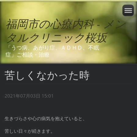
福岡市の心療内科 - メン
タルクリニック桜坂
「うつ病、あがり症、ＡＤＨＤ、不眠
症」ご相談・治療
苦しくなかった時
2021年07月03日 15:01
生きづらさや心の病気を抱えていると、
苦しい日々が続きます。