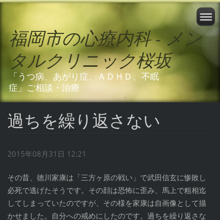
福岡市の心療内科 - メン
タルクリニック桜坂
「うつ病、あがり症、ＡＤＨＤ、不眠
症」ご相談・治療
過ちを繰り返さない
2015年08月31日 12:21
その昔、徳川家康は「三方ヶ原の戦い」で武田信玄に惨敗し
必死で逃げたそうです。その顔は恐怖に歪み、馬上で粗相迄
してしまっていたのですが、その様を家康は自画像として描
かせました。自分への戒めにしたのです。過ちを繰り返さな