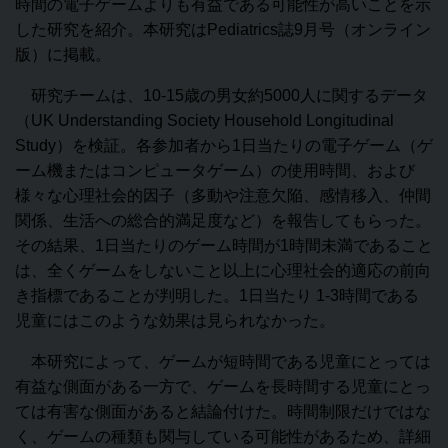
時間の電子ゲームよりも有益である可能性が高いことを示
した研究を紹介。本研究はPediatrics誌9月号（オンライン
版）に掲載。
研究チームは、10‐15歳の男女約5000人に関するデータ
（UK Understanding Society Household Longitudinal
Study）を検証。各参加者から1日当たりの電子ゲーム（ゲ
ーム機またはコンピュータゲーム）の使用時間、および
様々な心理社会的因子（多動や注意欠陥、感情移入、仲間
関係、生活への総合的満足度など）を報告してもらった。
その結果、1日当たりのゲーム時間が1時間未満であること
は、全くゲームをしないこと以上に心理社会的適応の前向
き指標であることが判明した。1日当たり 1‐3時間である
児童にはこのような効果は見られなかった。
本研究によって、ゲームが短時間である児童にとっては
有益な側面がある一方で、ゲームを長時間する児童にとっ
ては有害な側面があると結論付けた。時間制限だけではな
く、ゲームの種類も関与している可能性があるため、詳細