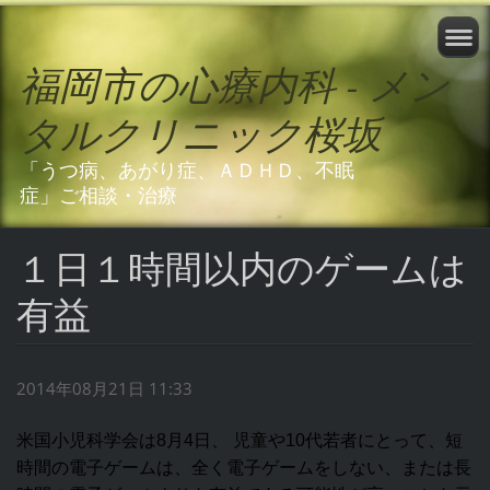
福岡市の心療内科 - メン
タルクリニック桜坂
「うつ病、あがり症、ＡＤＨＤ、不眠
症」ご相談・治療
１日１時間以内のゲームは
有益
2014年08月21日 11:33
米国小児科学会は8月4日、 児童や10代若者にとって、短
時間の電子ゲームは、全く電子ゲームをしない、または長