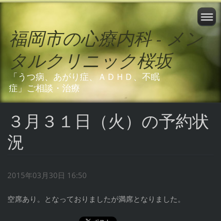
福岡市の心療内科 - メン
タルクリニック桜坂
「うつ病、あがり症、ＡＤＨＤ、不眠
症」ご相談・治療
３月３１日（火）の予約状
況
2015年03月30日 16:50
空席あり。となっておりましたが満席となりました。