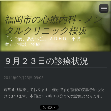
福岡市の心療内科 - メン
タルクリニック桜坂
「うつ病、あがり症、ＡＤＨＤ、不眠
症」ご相談・治療
９月２３日の診療状況
2014年09月23日 09:03
通常通り診療しております。僅かですが新規の受診予約も受
けております。本日は１７時３０分までの診療となります。