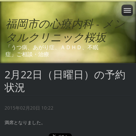
福岡市の心療内科 - メン
タルクリニック桜坂
「うつ病、あがり症、ＡＤＨＤ、不眠
症」ご相談・治療
2月22日（日曜日）の予約
状況
2015年02月20日 10:22
満席となりました。