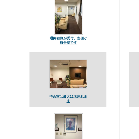
通路右側が受付、左側が
待合室です
待合室は最大12名座れま
す