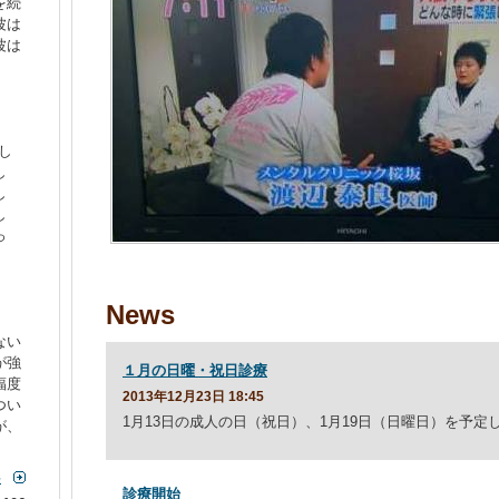
を続
波は
波は
し
し
し
し
っ
News
ない
が強
１月の日曜・祝日診療
福度
2013年12月23日 18:45
つい
1月13日の成人の日（祝日）、1月19日（日曜日）を予
が、
事
診療開始