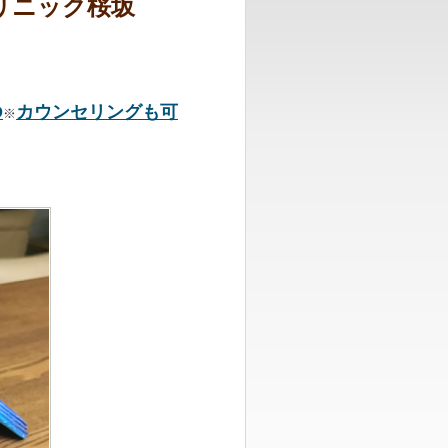
クリニック桜坂
D
カウンセリングも可
※