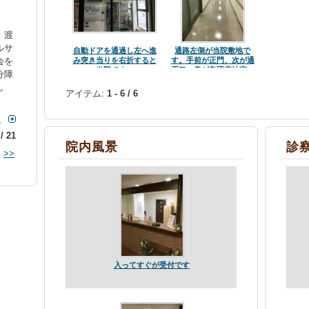
」渡
ルサ
自動ドアを通過し左へ進
通路左側が当院敷地で
会を
み突き当りを右折すると
す。手前が正門、次が通
当院です。
用口、奥が集団療法室＋
分障
治験研究所入り口です。
し
アイテム:
1 - 6 / 6
事
 / 21
院内風景
診
>>
入ってすぐが受付です