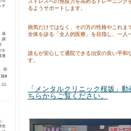
める
ストレスへの免疫力を高めるトレーニング
ッチ
るようサポートします。
病気だけではなく、その方の性格やこれま
、成
全体を診る「全人的医療」を目指し、一人
。調
肝
力を
誰もが安心して通院できる治安の良い平和
渡邊
す。
事
/ 314
>>
「メンタルクリニック桜坂」動画（
ちらからご覧ください。
た、
研究