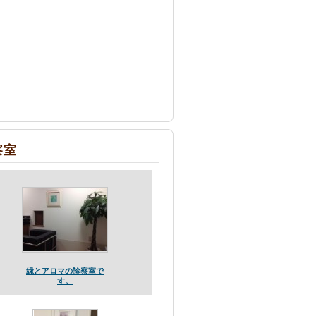
察室
緑とアロマの診察室で
す。