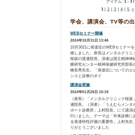
アイテム:
1 - 3 
1
|
2
|
3
|
4
|
5
>
学会、講演会、TV等の
WEBセミナー開催
2024年10月31日 13:46
10月30日に発達症のWEBセミナー
催しました。座長はメンタルクリニ
桜坂の渡邊院長。演者は国立精神神
療研究センター精神保健研究所部長
橋長秀先生。「発達症についてのエ
ンスと診療のポイ
講演会実施
2024年01月26日 10:19
（座長）「メンタルクリニック桜坂
邊院長。（演者）「うえむらメンタ
ポート診療所」上村院長。にて講演
行いました。テーマは「外来診療に
る発達特性評価の重要性」上村先生
りがとうございました