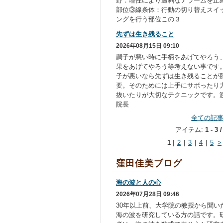
野：理性により過剰なアラームを止
部位③線条体：行動の切り替えスイ
ングを行う部位この３
先ずは生き残ること
2026年08月15日 09:10
調子が悪い時に手柄をあげてやろう
果をあげてやろう等考えない事です
子が悪いなら先ずは生き残ることが
要。そのためには上手にサボったり
抜いたりが大切なテクニックです。
院長
全ての記
アイテム:
1 - 3 
1
|
2
|
3
|
4
|
5
>
窪田佳美ブログ
海の波と人の心
2026年07月28日 09:46
30年以上前、大学院の教授から聞い
海の波を研究している方の話です。