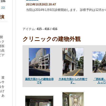
/ 106
2013年10月28日 20:47
>>
当院は2014年1月6日診療開始します。 診察予約は12月
出演
アイテム:
415 - 416 / 416
を開
クリニックの建物外観
ック
経医
の高
ビデ
」渡
薬院方面からの建物全容
六本松方面からの外観で
「西松屋」
ルサ
です
す。
入って
会を
おけ
、あ