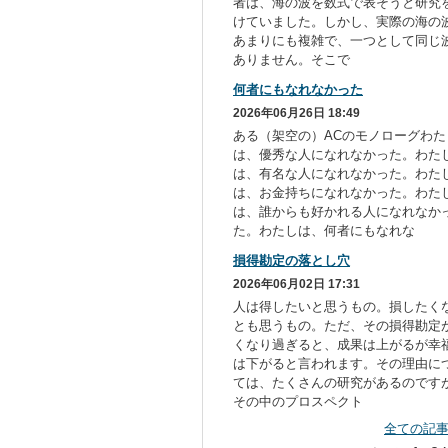
者は、海の波を数式で表そうと研究
けていました。しかし、実際の海の
あまりにも複雑で、一つとして同じ
ありません。そこで
何者にもなれなかった
2026年06月26日 18:49
ある（架空の）ACのモノローグわた
は、優秀な人になれなかった。わた
は、有名な人になれなかった。わた
は、お金持ちになれなかった。わた
は、誰からも好かれる人になれなか
た。わたしは、何者にもなれな
損得勘定の落とし穴
2026年06月02日 17:31
人は得したいと思うもの。損したく
とも思うもの。ただ、その損得勘定
くなり過ぎると、成果は上がるが幸
は下がると言われます。その理由に
ては、たくさんの研究があるのです
その中のプロスペクト
全ての記