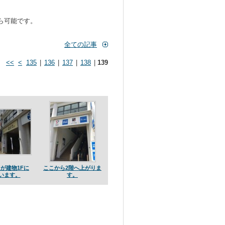
から可能です。
全ての記事
<<
<
135
|
136
|
137
|
138
|
139
が建物1Fに
ここから2階へ上がりま
います。
す。