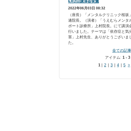
6月2日講演会実施
2022年06月03日 08:32
（座長）「メンタルクリニック桜坂
邊院長。（演者）「うえむらメンタ
ポート診療所」上村院長。にて講演
行いました。テーマは「依存症と気
害」上村先生、ありがとうございま
た。
全ての記
アイテム:
1 - 3
1
|
2
|
3
|
4
|
5
>