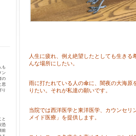
。
。
人生に疲れ、例え絶望したとしても生きる
んな場所にしたい。
人も
メン
者の
雨に打たれている人の傘に、闇夜の大海原
と思
りたい。それが私達の願いです。
寄り
当院では西洋医学と東洋医学、カウンセリ
メイド医療」を提供します。
こと
安恐
頭前