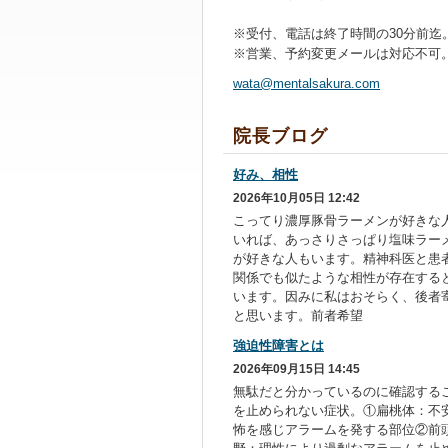
※受付、電話は終了時間の30分前迄
※営業、予約変更メールは対応不可
wata@men
talsakur
a.com
院長ブログ
好み、相性
2026年10月05日 12:42
こってり濃厚豚骨ラーメンが好きな
いれば、あっさりさっぱり塩味ラー
が好きな人もいます。精神科医と患
関係でも似たような相性が存在する
います。因みに私はおそらく、後者
と思います。前者希望
強迫性障害とは
2026年09月15日 14:45
無駄だと分かっているのに確認する
を止められない症状。①扁桃体：不
怖を感じアラームを発する部位②前