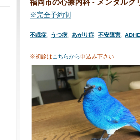
福岡市の心療内科 - メンタル
※完全予約制
不眠症
うつ病
あがり症
不安障害
ADH
、
、
、
、
※初診は
こちらから
申込み下さい